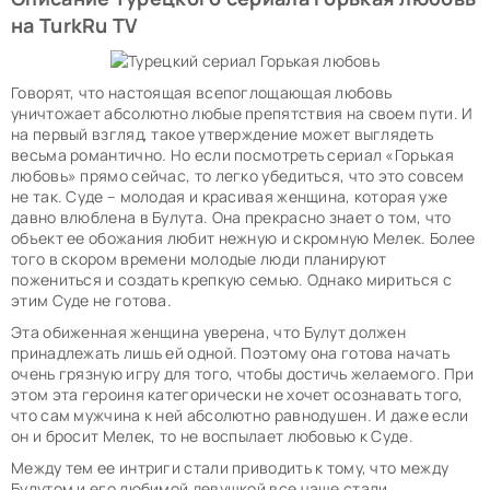
на TurkRu TV
Говорят, что настоящая всепоглощающая любовь
уничтожает абсолютно любые препятствия на своем пути. И
на первый взгляд, такое утверждение может выглядеть
весьма романтично. Но если посмотреть сериал «Горькая
любовь» прямо сейчас, то легко убедиться, что это совсем
не так. Суде – молодая и красивая женщина, которая уже
давно влюблена в Булута. Она прекрасно знает о том, что
объект ее обожания любит нежную и скромную Мелек. Более
того в скором времени молодые люди планируют
пожениться и создать крепкую семью. Однако мириться с
этим Суде не готова.
Эта обиженная женщина уверена, что Булут должен
принадлежать лишь ей одной. Поэтому она готова начать
очень грязную игру для того, чтобы достичь желаемого. При
этом эта героиня категорически не хочет осознавать того,
что сам мужчина к ней абсолютно равнодушен. И даже если
он и бросит Мелек, то не воспылает любовью к Суде.
Между тем ее интриги стали приводить к тому, что между
Булутом и его любимой девушкой все чаще стали