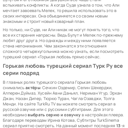
вспыхивать конфликты. А когда Суде узнала о том, что Али
мечтает завоевать Мелек, то решила использовать это в
своих интересах. Она объединяется со своим новым
знакомым и строит новый коварный план.
Но только, ни Суде, ни Али никак не могут понять того, что
все их старания напрасны. Ведь Булут и Мелек по-прежнему
любят друг друга. Но однажды и между ними появляется
стена непонимания. Чем закончатся эти отношения
сложного четырехугольника можно узнать, если посмотреть
турецкий сериал «Горькая любовь прямо сейчас.
Горькая любовь турецкий сериал Турк Ру все
серии подряд
В главных ролях турецкого сериала Горькая любовь
снимались
актёры
: Сечкин Оздемир, Селин Шекерджи,
Алперен Дуймаз, Хусейн Авни Даньял, Нериман Угур, Эркан
Джан, Назан Дипер, Тюркю Туран, Чагла Озавджи, Толга
Менди. На сайте TurkRu TV вы можете смотреть сериал в
русской озвучке или с русскими субтитрами. Для этого
необходимо
выбрать серию и озвучку
в настройках плеера.
Благодаря переводам Ирина Котова, Субтитры TurkSinema
сериал приятно смотреть. На данный момент последняя
13
-я