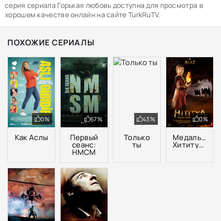
серия сериала Горькая любовь доступна для просмотра в
хорошем качестве онлайн на сайте TurkRuTV.
ПОХОЖИЕ СЕРИАЛЫ
0%
67%
43%
0%
Как Аслы
Первый
Только
Медальон
сеанс:
ты
Хититуйи
НМСМ