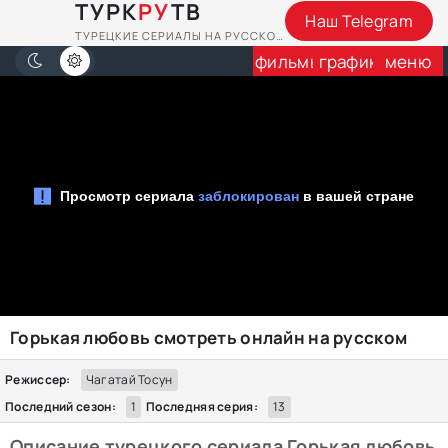
ТУРК
РУ
ТВ
Наш Telegram
ТУРЕЦКИЕ СЕРИАЛЫ НА РУССКОМ
фильмы
график
меню
Горькая любовь смотреть онлайн на русском
Режиссер:
Чагатай Тосун
Последний сезон:
1
Последняя серия:
13
Описание турецкого сериала Горькая любовь