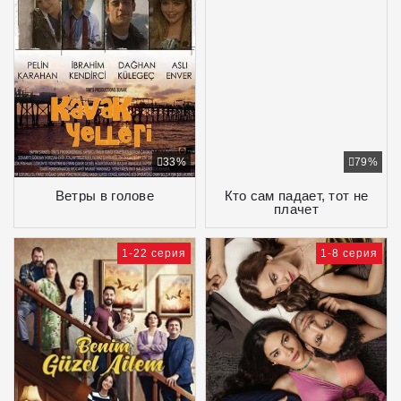
33%
79%
Ветры в голове
Кто сам падает, тот не
плачет
1-22 серия
1-8 серия