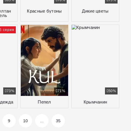
65%
70%
75%
ултан
Красные бутоны
Дикие цветы
ель
5 серия
73%
71%
50%
адежда
Пепел
Крымчанин
9
10
...
35