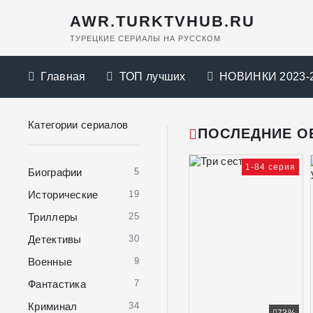
AWR.TURKTVHUB.RU
ТУРЕЦКИЕ СЕРИАЛЫ НА РУССКОМ
Главная
ТОП лучших
НОВИНКИ 2023-
Категории сериалов
ПОСЛЕДНИЕ О
1-84 серия
Биографии
5
Исторические
19
Триллеры
25
Детективы
30
Военные
9
Фантастика
7
Криминал
34