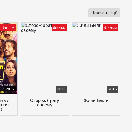
Показать ещё
фильм
фильм
фильм
2017
2021
2015
илый
Сторож брату
Жили Были
нная
своему
)