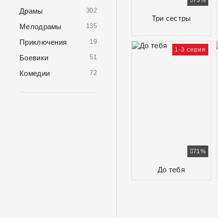
73%
Драмы
302
Три сестры
Мелодрамы
135
Приключения
19
1-3 серия
Боевики
51
Комедии
72
71%
До тебя