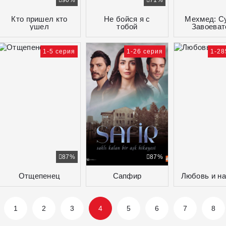
90%
71%
Кто пришел кто
Не бойся я с
Мехмед: С
ушел
тобой
Завоеват
1-5 серия
1-26 серия
1-28
87%
87%
Отщепенец
Сапфир
Любовь и н
1
2
3
4
5
6
7
8