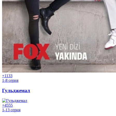
+11
33
1-8 серия
Гульджемал
+45
55
1-13 серия