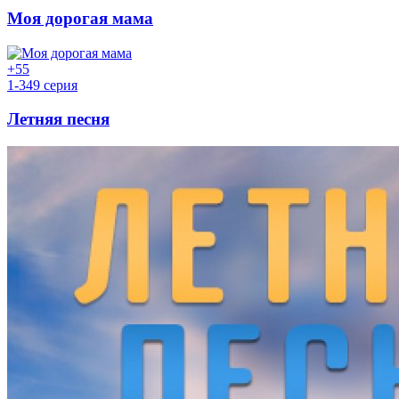
Моя дорогая мама
+5
5
1-349 серия
Летняя песня