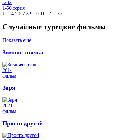
-2
32
1-50 серия
1
...
4
5
6
7
8
9
10
11
12
...
35
Случайные турецкие фильмы
Показать ещё
Зимняя спячка
2014
фильм
Заря
2021
фильм
Просто другой