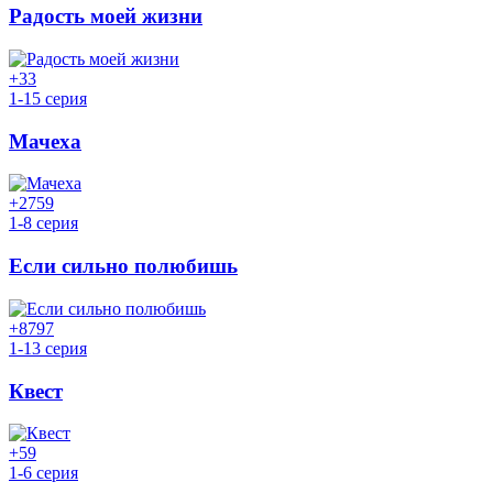
Радость моей жизни
+3
3
1-15 серия
Мачеха
+27
59
1-8 серия
Если сильно полюбишь
+87
97
1-13 серия
Квест
+5
9
1-6 серия