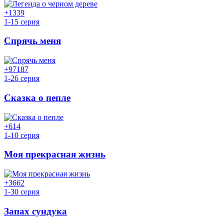
+13
39
1-15 серия
Спрячь меня
+97
187
1-26 серия
Сказка о пепле
+6
14
1-10 серия
Моя прекрасная жизнь
+36
62
1-30 серия
Запах сундука