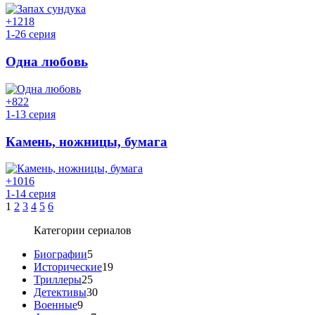
+12
18
1-26 серия
Одна любовь
+8
22
1-13 серия
Камень, ножницы, бумага
+10
16
1-14 серия
1
2
3
4
5
6
Категории сериалов
Биографии
5
Исторические
19
Триллеры
25
Детективы
30
Военные
9