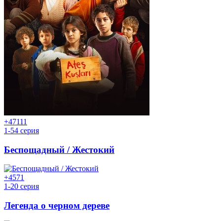
+47
111
1-54 серия
Беспощадный / Жестокий
+45
71
1-20 серия
Легенда о черном дереве